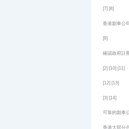
[7] [8]
香港劏車公
[9]
確認政府註
[2] [10] [11]
[12] [13]
[3] [14]
可靠的劏車
香港大部分