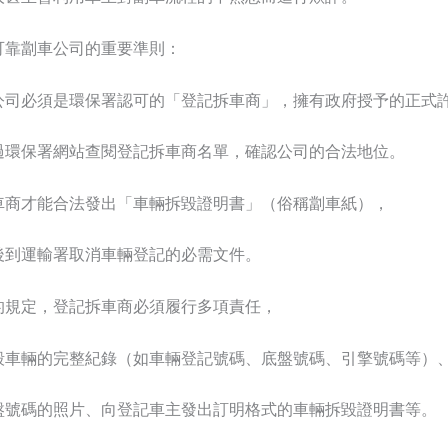
可靠劏車公司的重要準則：
公司必須是環保署認可的「登記拆車商」，擁有政府授予的正式
過環保署網站查閱登記拆車商名單，確認公司的合法地位。
車商才能合法發出「車輛拆毀證明書」（俗稱劏車紙），
後到運輸署取消車輛登記的必需文件。
的規定，登記拆車商必須履行多項責任，
毀車輛的完整紀錄（如車輛登記號碼、底盤號碼、引擎號碼等）
盤號碼的照片、向登記車主發出訂明格式的車輛拆毀證明書等。