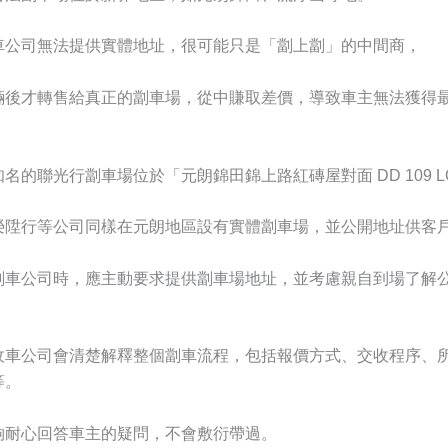
車公司無法提供實體地址，很可能只是「劏上劏」的中間商，
輛後才轉售給真正的劏車場，從中賺取差價，導致車主無法獲得
名的聯光行劏車場位於「元朗錦田錦上路紅磚屋對面 DD 109 LO
榮陞行等公司同樣在元朗地區設有實體劏車場，並公開地址供客
劏車公司時，應主動要求提供劏車場地址，並考慮親自到場了解
收車公司會清楚解釋整個劏車流程，包括報價方式、交收程序、
等。
夠耐心回答車主的疑問，不會敷衍帶過。