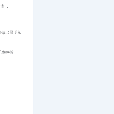
計劃，
。
您做出最明智
「車輛拆