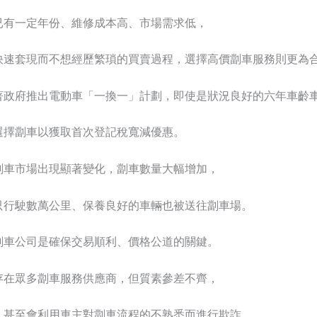
已有一定年份、維修成本高、市場需求低，
快速套現而不想經歷繁瑣的買賣過程，選擇高價劏車服務則更為
著政府推出電動車「一換一」計劃，即使是狀況良好的六年車齡
選擇劏車以獲取首次登記稅寬減優惠。
劏車市場出現顯著變化，劏車數量大幅增加，
只行駛數萬公里、保養良好的車輛也被送往劏車場。
劏車公司是確保交易順利、價格公道的關鍵。
存在眾多劏車服務供應商，但質素參差不齊，
人甚至會利用車主對劏車流程的不熟悉而進行欺詐。