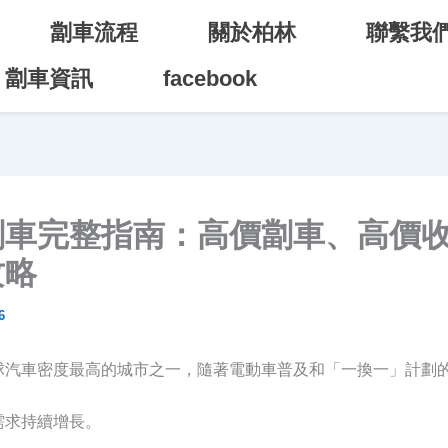
劏車流程
關於柏林
聯繫我
劏車資訊
facebook
劏車完整指南：高價劏車、高價
攻略
6
球汽車密度最高的城市之一，隨著電動車普及和「一換一」計劃
需求持續增長。