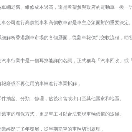
為車輛老舊、維修成本過高，還是希望參與政府的電動車一換一
劏車公司進行高價劏車和高價收車都是車主必須面對的重要決定
詳細解析香港劏車市場的各個層面，從劏車報價到交收流程，助
港汽車行業中是一個耳熟能詳的名詞，正式稱為「汽車回收」或
將報廢或不再使用的車輛進行專業拆解，
零件抽起、分類、修理，然後出售或出口至其他國家和地區。
理舊車的環保方式，更是車主可以合法套現車輛價值的途徑。
行業經歷了多年發展，從早期簡單的車輛切割處理，