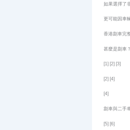
如果選擇了
更可能因車
香港劏車完
甚麼是劏車
[1] [2] [3]
[2] [4]
[4]
劏車與二手
[5] [6]