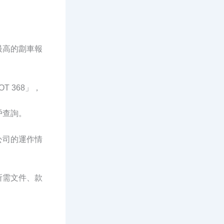
最高的劏車報
T 368」，
戶查詢。
公司的運作情
所需文件、款