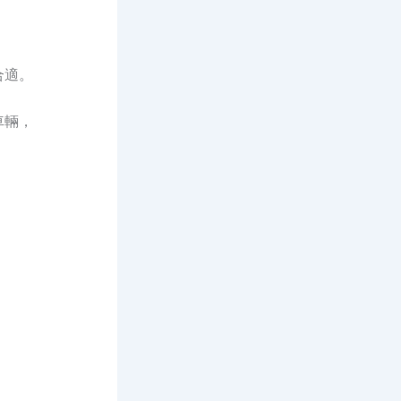
合適。
車輛，