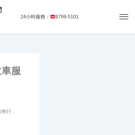
們
24小時服務：
6799-5101
收車服
的推行，