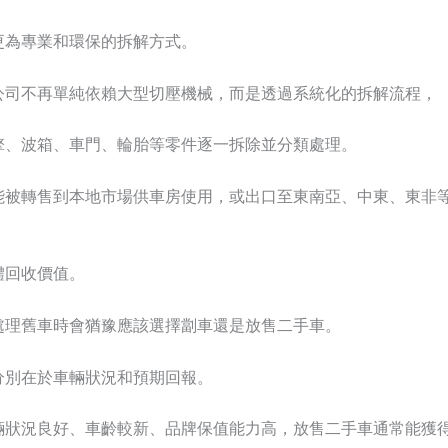
更為專業和環保的拆解方式。
公司不再單純依賴大型切壓機械，而是透過系統化的拆解流程，
擎、波箱、車門、輪胎等零件逐一拆除並分類處理。
能被轉售到本地市場供車房使用，或出口至東南亞、中東、東非
體回收價值。
處理舊車時會猶豫應該選擇劏車還是放售二手車。
分別在於車輛狀況和預期回報。
輛狀況良好、車齡較新、品牌保值能力高，放售二手車通常能獲