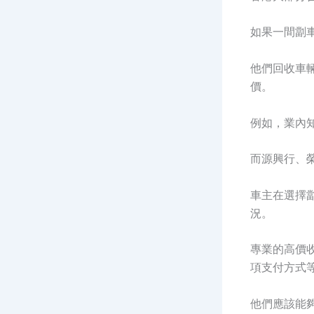
如果一間劏
他們回收車
價。
例如，業內知
而源興行、
車主在選擇
況。
專業的高價
項支付方式
他們應該能