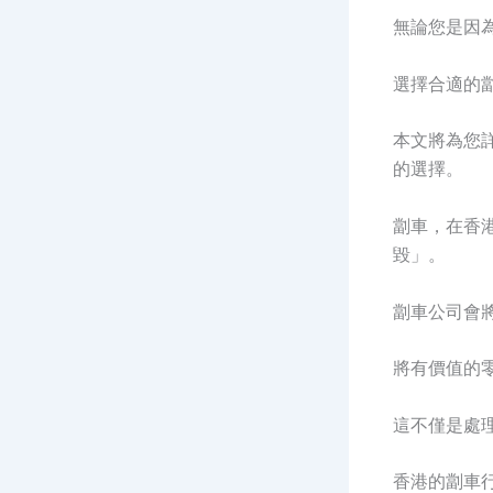
無論您是因
選擇合適的
本文將為您
的選擇。
劏車，在香
毀」。
劏車公司會
將有價值的
這不僅是處
香港的劏車