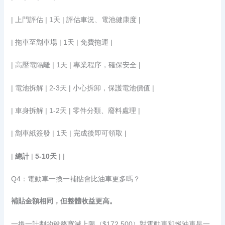
| 上門評估 | 1天 | 評估車況、電池健康度 |
| 拖車至劏車場 | 1天 | 免費拖運 |
| 高壓電隔離 | 1天 | 專業程序，確保安全 |
| 電池拆解 | 2-3天 | 小心拆卸，保護電池價值 |
| 車身拆解 | 1-2天 | 零件分類、廢料處理 |
| 劏車紙簽發 | 1天 | 完成後即可領取 |
|
總計
|
5-10天
| |
Q4：電動車一換一補貼會比油車更多嗎？
補貼金額相同，但整體收益更高。
一換一計劃的稅務寬減上限（$172,500）對電動車和燃油車是一