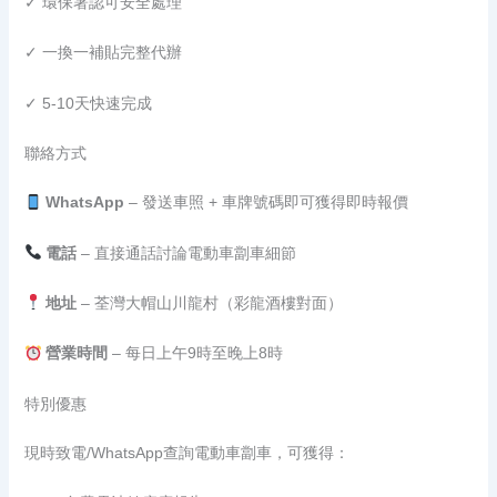
✓ 環保署認可安全處理
✓ 一換一補貼完整代辦
✓ 5-10天快速完成
聯絡方式
WhatsApp
– 發送車照 + 車牌號碼即可獲得即時報價
電話
– 直接通話討論電動車劏車細節
地址
– 荃灣大帽山川龍村（彩龍酒樓對面）
營業時間
– 每日上午9時至晚上8時
特別優惠
現時致電/WhatsApp查詢電動車劏車，可獲得：