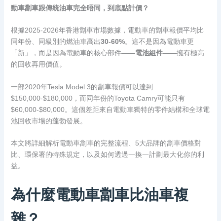
動車劏車跟傳統油車完全唔同，到底點計價？
根據2025-2026年香港劏車市場數據，電動車的劏車報價平均比
同年份、同級別的燃油車高出
30-60%
。這不是因為電動車更
「新」，而是因為電動車的核心部件——
電池組件
——擁有極高
的回收再用價值。
一部2020年Tesla Model 3的劏車報價可以達到
$150,000-$180,000，而同年份的Toyota Camry可能只有
$60,000-$80,000。這個差距來自電動車獨特的零件結構和全球電
池回收市場的蓬勃發展。
本文將詳細解析電動車劏車的完整流程、5大品牌的劏車價格對
比、環保署的特殊規定，以及如何透過一換一計劃最大化你的利
益。
為什麼電動車劏車比油車複
雜？