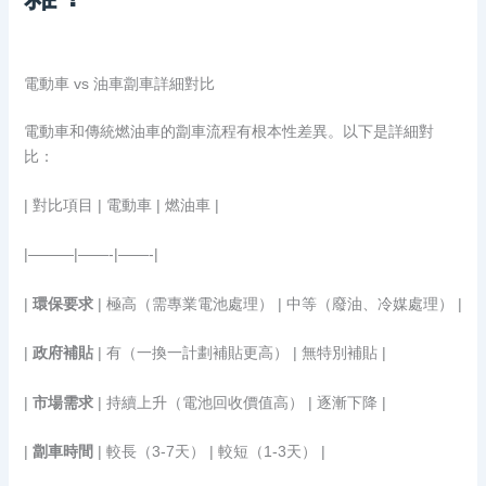
電動車 vs 油車劏車詳細對比
電動車和傳統燃油車的劏車流程有根本性差異。以下是詳細對
比：
| 對比項目 | 電動車 | 燃油車 |
|———|——-|——-|
|
環保要求
| 極高（需專業電池處理） | 中等（廢油、冷媒處理） |
|
政府補貼
| 有（一換一計劃補貼更高） | 無特別補貼 |
|
市場需求
| 持續上升（電池回收價值高） | 逐漸下降 |
|
劏車時間
| 較長（3-7天） | 較短（1-3天） |