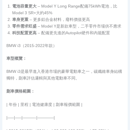
電池容量更大
– Model Y Long Range配備75kWh電池，比
Model 3 SR+大約45%
車身更重
– 更多鋁合金材料，廢料價值更高
零件需求旺盛
– Model Y是新款車型，二手零件市場供不應求
科技配置更高
– 配備更先進的Autopilot硬件和內籠配置
BMW i3（2015-2022年款）
車型概覽：
BMW i3是最早進入香港市場的豪華電動車之一，碳纖維車身結構
獨特，劏車評估邏輯與其他電動車不同。
劏車價格範圍：
| 年份 | 里程 | 電池健康度 | 劏車報價範圍 |
|—–|—–|———-|————|