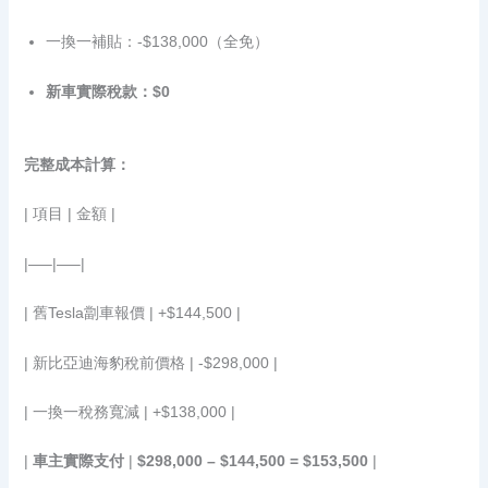
一換一補貼：-$138,000（全免）
新車實際稅款：$0
完整成本計算：
| 項目 | 金額 |
|—–|—–|
| 舊Tesla劏車報價 | +$144,500 |
| 新比亞迪海豹稅前價格 | -$298,000 |
| 一換一稅務寬減 | +$138,000 |
|
車主實際支付
|
$298,000 – $144,500 = $153,500
|