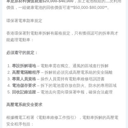
單是原材料價值就達$20,000-$40,000
，加上電池模組的二次利用
價值，一組健康電池的回收價值可達**$50,000-$80,000**。
環保署電車劏車規定
香港環保署對電動車拆解有嚴格規定，只有獲得認可的拆車商才
能處理電動車：
必須遵守的規定：
專設拆解場地
– 電動車需在獨立、通風的區域進行拆解
高壓電隔離程序
– 拆解前必須完成高壓電系統的安全隔離
專業人員資格
– 操作人員需持有電動車維修培訓證書
電池儲存要求
– 拆下的電池需存放在防火、防水的專用區域
回收記錄追蹤
– 電池去向需向環保署申報，確保合法處理
高壓電系統安全要求
根據機電工程署《電動車維修工作指引》，電動車拆解的高壓電
安全程序包括：