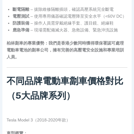
斷電隔離
– 拔除維修隔離插頭，確認高壓系統完全斷電
電壓測試
– 使用專用儀器確認電壓降至安全水平（<60V DC）
防護裝備
– 操作人員需穿戴絕緣手套、護目鏡、絕緣鞋
應急準備
– 現場需配備滅火器、急救設備、緊急沖洗設施
柏林劏車的專業優勢：我們是香港少數同時獲得環保署認可處理
電動車電池的劏車公司，擁有完善的高壓電安全設施和專業培訓
人員。
不同品牌電動車劏車價格對比
（5大品牌系列）
Tesla Model 3（2018-2020年款）
車型概覽：