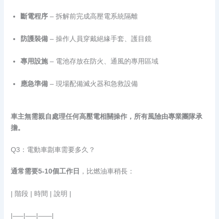
斷電程序
– 拆解前完成高壓電系統隔離
防護裝備
– 操作人員穿戴絕緣手套、護目鏡
專用設施
– 電池存放在防火、通風的專用區域
應急準備
– 現場配備滅火器和急救設備
車主無需親自處理任何高壓電相關操作，所有風險由專業團隊承
擔。
Q3：電動車劏車需要多久？
通常需要5-10個工作日
，比燃油車稍長：
| 階段 | 時間 | 說明 |
|—–|—–|——|