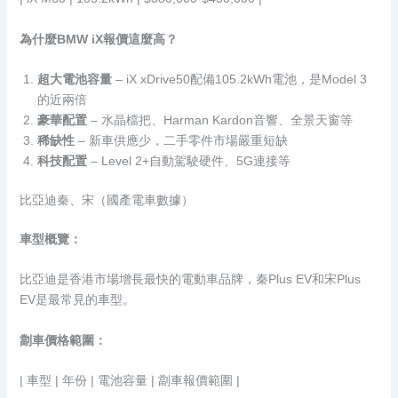
為什麼BMW iX報價這麼高？
超大電池容量
– iX xDrive50配備105.2kWh電池，是Model 3
的近兩倍
豪華配置
– 水晶檔把、Harman Kardon音響、全景天窗等
稀缺性
– 新車供應少，二手零件市場嚴重短缺
科技配置
– Level 2+自動駕駛硬件、5G連接等
比亞迪秦、宋（國產電車數據）
車型概覽：
比亞迪是香港市場增長最快的電動車品牌，秦Plus EV和宋Plus
EV是最常見的車型。
劏車價格範圍：
| 車型 | 年份 | 電池容量 | 劏車報價範圍 |