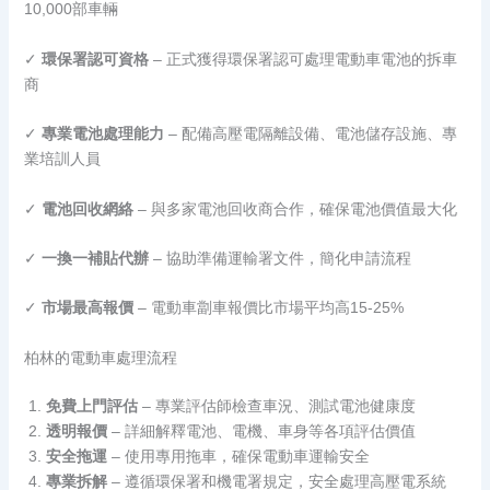
10,000部車輛
✓
環保署認可資格
– 正式獲得環保署認可處理電動車電池的拆車
商
✓
專業電池處理能力
– 配備高壓電隔離設備、電池儲存設施、專
業培訓人員
✓
電池回收網絡
– 與多家電池回收商合作，確保電池價值最大化
✓
一換一補貼代辦
– 協助準備運輸署文件，簡化申請流程
✓
市場最高報價
– 電動車劏車報價比市場平均高15-25%
柏林的電動車處理流程
免費上門評估
– 專業評估師檢查車況、測試電池健康度
透明報價
– 詳細解釋電池、電機、車身等各項評估價值
安全拖運
– 使用專用拖車，確保電動車運輸安全
專業拆解
– 遵循環保署和機電署規定，安全處理高壓電系統