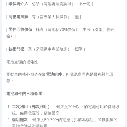
|
環保署介入
| 必須（電池處理需認可） | 不一定 |
|
高壓電風險
| 有（需專業人員操作） | 無 |
|
零件回收價值
| 極高（電池佔70%價值） | 中等（引擎、變速
箱） |
|
技術門檻
| 高（需電動車專業培訓） | 標準 |
電池處理的複雜性
電動車的核心價值在於
電池組件
，但電池處理也是最複雜的環
節：
電池組件的三種命運：
二次利用（梯次利用）
– 健康度70%以上的電池可用於儲能系
統、備用電源等，價值最高
模組翻新
– 健康度50-70%的電池可拆解為模組，替換損壞的
單體電池後繼續使用