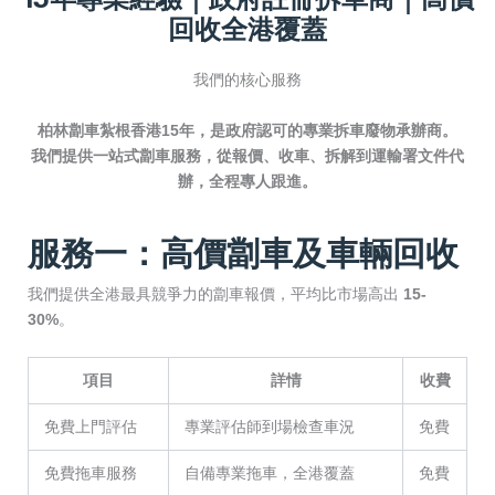
回收全港覆蓋
我們的核心服務
柏林劏車紮根香港15年，是政府認可的專業拆車廢物承辦商。
我們提供一站式劏車服務，從報價、收車、拆解到運輸署文件代
辦，全程專人跟進。
服務一：高價劏車及車輛回收
我們提供全港最具競爭力的劏車報價，平均比市場高出
15-
30%
。
項目
詳情
收費
免費上門評估
專業評估師到場檢查車況
免費
免費拖車服務
自備專業拖車，全港覆蓋
免費