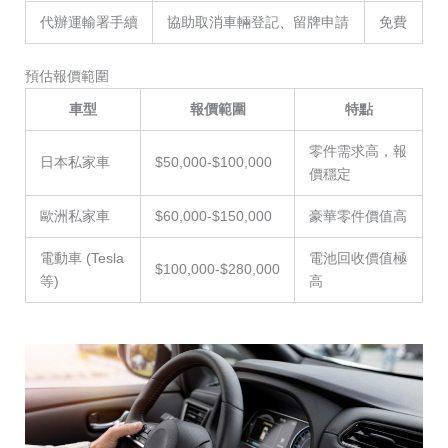
代辦運輸署手續
協助取消車輛登記、留牌申請
免費
預估報價範圍
車型
報價範圍
特點
零件需求高，報
日本私家車
$50,000-$100,000
價穩定
歐洲私家車
$60,000-$150,000
豪華零件價值高
電動車 (Tesla
電池回收價值極
$100,000-$280,000
等)
高