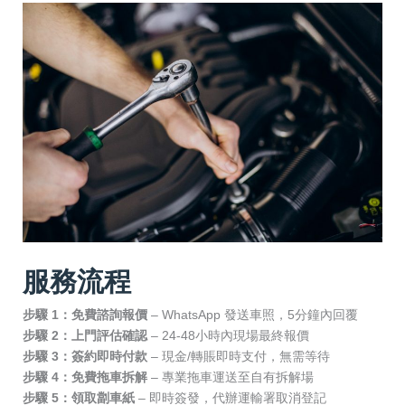
服務流程
步驟 1：免費諮詢報價
– WhatsApp 發送車照，5分鐘內回覆
步驟 2：上門評估確認
– 24-48小時內現場最終報價
步驟 3：簽約即時付款
– 現金/轉賬即時支付，無需等待
步驟 4：免費拖車拆解
– 專業拖車運送至自有拆解場
步驟 5：領取劏車紙
– 即時簽發，代辦運輸署取消登記