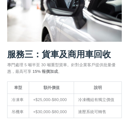
服務三：貨車及商用車回收
專門處理 5 噸半至 30 噸重型貨車。針對企業客戶提供批量優
惠，最高可享
15% 報價加成
。
車型
額外價值
說明
冷凍車
+$25,000-$80,000
冷凍機組有獨立價值
吊機車
+$30,000-$80,000
液壓系統可轉售