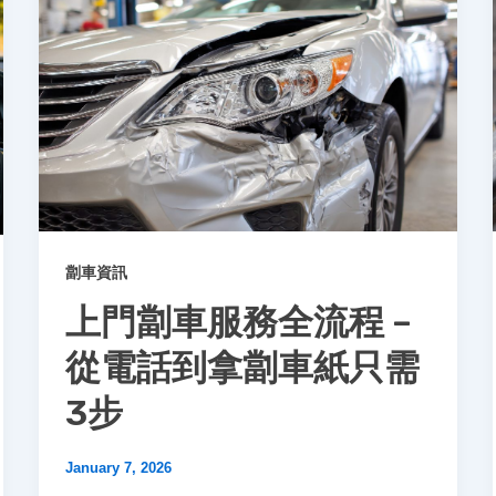
劏車資訊
上門劏車服務全流程 –
從電話到拿劏車紙只需
3步
January 7, 2026