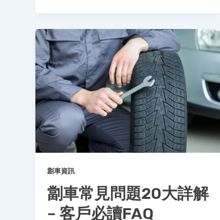
劏車資訊
劏車常見問題20大詳解
– 客戶必讀FAQ