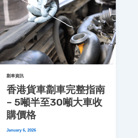
劏車資訊
香港貨車劏車完整指南
– 5噸半至30噸大車收
購價格
January 6, 2026