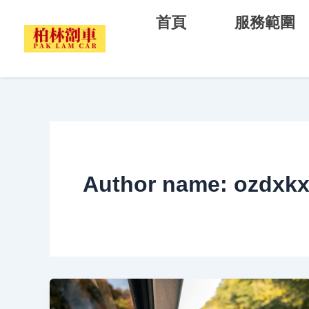
Skip
首頁
服務範圍
to
content
Author name: ozdxk