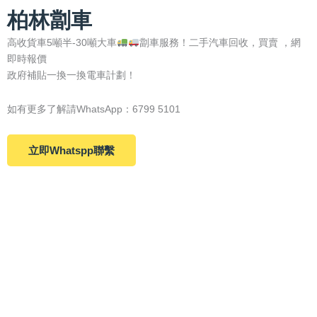
柏林劏車
高收貨車5噸半-30噸大車
劏車服務！二手汽車回收，買賣 ，網
即時報價
政府補貼一換一換電車計劃！
如有更多了解請WhatsApp：6799 5101
立即Whatspp聯繫