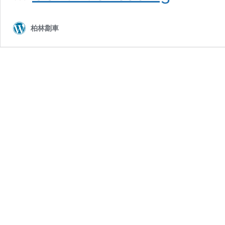
常
見
柏林劏車
問
題
20
大
詳
解
–
客
戶
必
讀
FAQ